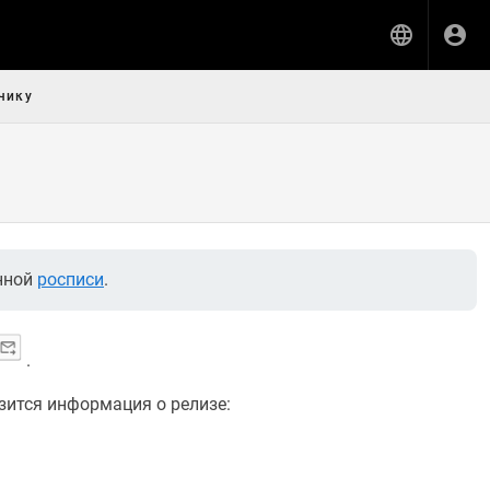
чику
енной
росписи
.
.
зится информация о релизе: