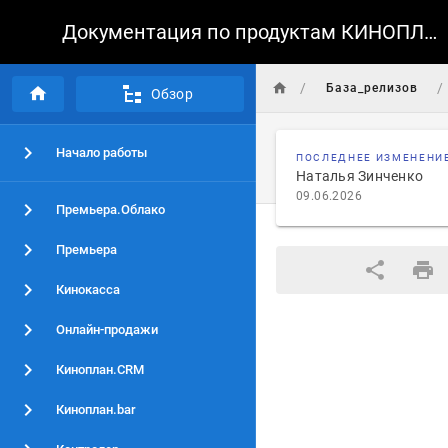
Документация по продуктам КИНОПЛАН
/
/
База_релизов
Обзор
Начало работы
ПОСЛЕДНЕЕ ИЗМЕНЕНИ
Наталья Зинченко
09.06.2026
Премьера.Облако
Премьера
Кинокасса
Онлайн-продажи
Киноплан.CRM
Киноплан.bar