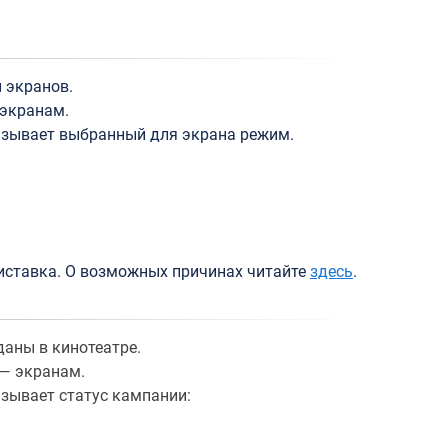
 экранов.
 экранам.
казывает выбранный для экрана режим.
риставка. О возможных причинах читайте
здесь
.
даны в кинотеатре.
 — экранам.
азывает статус кампании: