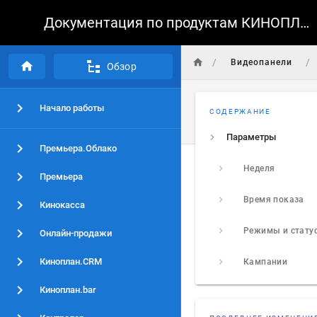
Документация по продуктам КИНОПЛАН
/
/
Видеопанели
Обзор
Начало работы
СОДЕРЖАНИЕ
Параметры
Премьера.Облако
Неделя
Премьера
Время показа
Кинокасса
Онлайн-продажи
Киноплан.CRM
Кампании
Киноплан.bar