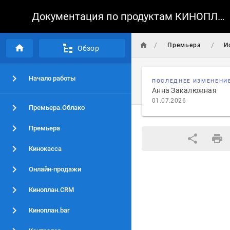
Документация по продуктам КИНОПЛАН
/
/
Премьера
И
Обзор
Начало работы
ПОСЛЕДНЕЕ ИЗМЕНЕНИ
Анна Закалюжная
01.07.2026
Премьера.Облако
Премьера
Кинокасса
Онлайн-продажи
Киноплан.CRM
Киноплан.bar