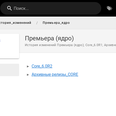
Поиск...
/
стория_изменений
Премьера_ядро
Премьера (ядро)
Е
История изменений Премьера (ядро); Core_6.0R1; Архивн
Core_6.0R2
Архивные релизы_CORE