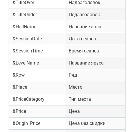
&TitleOver
Надзаголовок
&TitleUnder
Подзаголовок
&HallName
Название зала
&SessionDate
Дата сеанса
&SessionTime
Время сеанса
&LevelName
Название яруса
&Row
Ряд
&Place
Место
&PriceCategory
Тип места
&Price
Цена
&Origin_Price
Цена без скидки