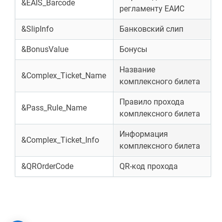
&EAIS_Barcode
регламенту ЕАИС
&SlipInfo
Банковский слип
&BonusValue
Бонусы
Название
&Complex_Ticket_Name
комплексного билета
Правило прохода
&Pass_Rule_Name
комплексного билета
Информация
&Complex_Ticket_Info
комплексного билета
&QROrderCode
QR-код прохода