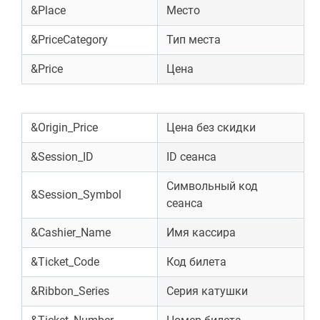
&Place
Место
&PriceCategory
Тип места
&Price
Цена
&Origin_Price
Цена без скидки
&Session_ID
ID сеанса
Символьный код
&Session_Symbol
сеанса
&Cashier_Name
Имя кассира
&Ticket_Code
Код билета
&Ribbon_Series
Серия катушки