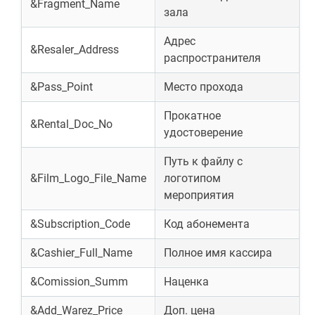
&Fragment_Name
зала
Адрес
&Resaler_Address
распространителя
&Pass_Point
Место прохода
Прокатное
&Rental_Doc_No
удостоверение
Путь к файлу с
&Film_Logo_File_Name
логотипом
мероприятия
&Subscription_Code
Код абонемента
&Cashier_Full_Name
Полное имя кассира
&Comission_Summ
Наценка
&Add_Warez_Price
Доп. цена