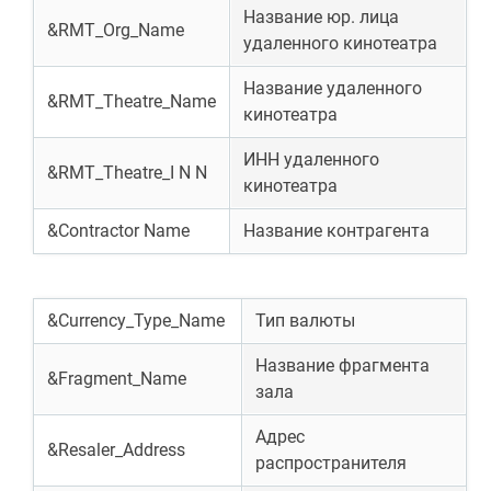
Название юр. лица
&RMT_Org_Name
удаленного кинотеатра
Название удаленного
&RMT_Theatre_Name
кинотеатра
ИНН удаленного
&RMT_Theatre_I N N
кинотеатра
&Contractor Name
Название контрагента
&Currency_Type_Name
Тип валюты
Название фрагмента
&Fragment_Name
зала
Адрес
&Resaler_Address
распространителя