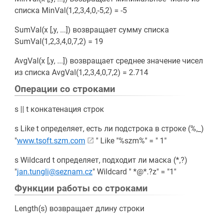
списка MinVal(1,2,3,4,0,-5,2) = -5
SumVal(x [,y, ...]) возвращает сумму списка
SumVal(1,2,3,4,0,7,2) = 19
AvgVal(x [,y, ...]) возвращает среднее значение чисел
из списка AvgVal(1,2,3,4,0,7,2) = 2.714
Операции со строками
s || t конкатенация строк
s Like t определяет, есть ли подстрока в строке (%,_)
"
www.tsoft.szm.com
" Like "%szm%" = " 1"
s Wildcard t определяет, подходит ли маска (*,?)
"
jan.tungli@seznam.cz
" Wildcard " *@*.?z" = "1"
Функции работы со строками
Length(s) возвращает длину строки