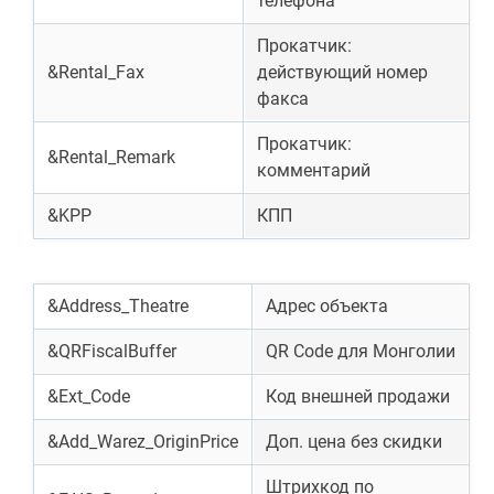
телефона
Прокатчик:
&Rental_Fax
действующий номер
факса
Прокатчик:
&Rental_Remark
комментарий
&KPP
КПП
&Address_Theatre
Адрес объекта
&QRFiscalBuffer
QR Code для Монголии
&Ext_Code
Код внешней продажи
&Add_Warez_OriginPrice
Доп. цена без скидки
Штрихкод по