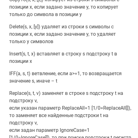
позиции x, если задано значение y, то копирует
только до символа в позиции y
Delete(s, x, [y]) удаляет из строки s символы с
позиции x, если задано значение y, то удаляет
только y символов
Insert(s, t, x) вставляет в строку s подстроку t в
позиции x
IFF(a, s, t) ветвление, если a>=1, то возвращается
значение s, иначе – t
Replace(s, t, v) заменяет в строке s подстроку t на
подстроку v,
если указан параметр ReplaceAll=1 [1/0=ReplaceAll]]),
то заменяет все найденные подстроки t на
подстроку v,
если задан параметр IgnoreCase=1
[1/0=IgnoreCase]]), то при поиске подстроки t регистр