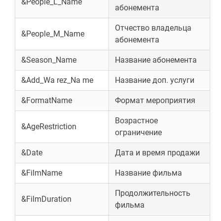
&People_L_Name
абонемента
Отчество владельца
&People_M_Name
абонемента
&Season_Name
Название абонемента
&Add_Wa rez_Na me
Название доп. услуги
&FormatName
Формат мероприятия
Возрастное
&AgeRestriction
ограничение
&Date
Дата и время продажи
&FilmName
Название фильма
Продолжительность
&FilmDuration
фильма