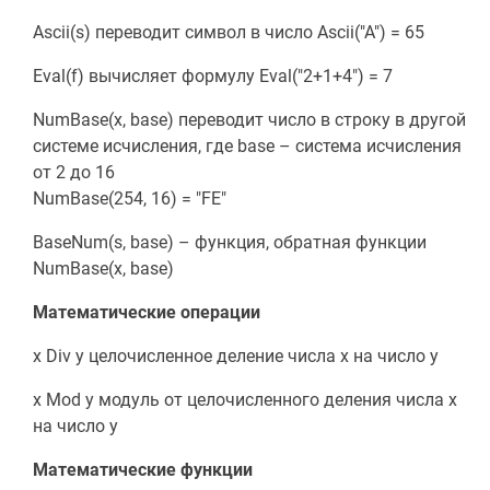
Ascii(s) переводит символ в число Ascii("A") = 65
Eval(f) вычисляет формулу Eval("2+1+4") = 7
NumBase(x, base) переводит число в строку в другой
системе исчисления, где base – система исчисления
от 2 до 16
NumBase(254, 16) = "FE"
BaseNum(s, base) – функция, обратная функции
NumBase(x, base)
Математические операции
x Div y целочисленное деление числа x на число y
x Mod y модуль от целочисленного деления числа x
на число у
Математические функции