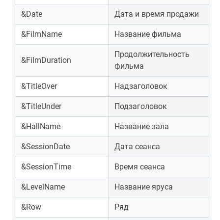
&Date
Дата и время продажи
&FilmName
Название фильма
Продолжительность
&FilmDuration
фильма
&TitleOver
Надзаголовок
&TitleUnder
Подзаголовок
&HallName
Название зала
&SessionDate
Дата сеанса
&SessionTime
Время сеанса
&LevelName
Название яруса
&Row
Ряд