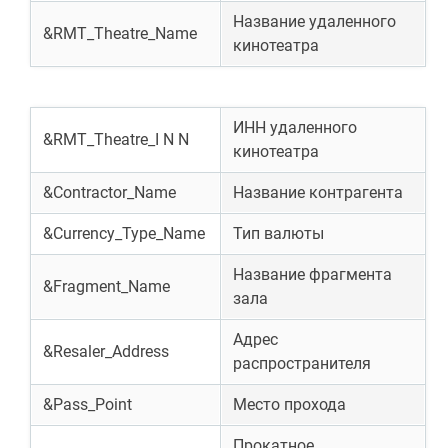
Название удаленного
&RMT_Theatre_Name
кинотеатра
ИНН удаленного
&RMT_Theatre_I N N
кинотеатра
&Contractor_Name
Название контрагента
&Currency_Type_Name
Тип валюты
Название фрагмента
&Fragment_Name
зала
Адрес
&Resaler_Address
распространителя
&Pass_Point
Место прохода
Прокатное