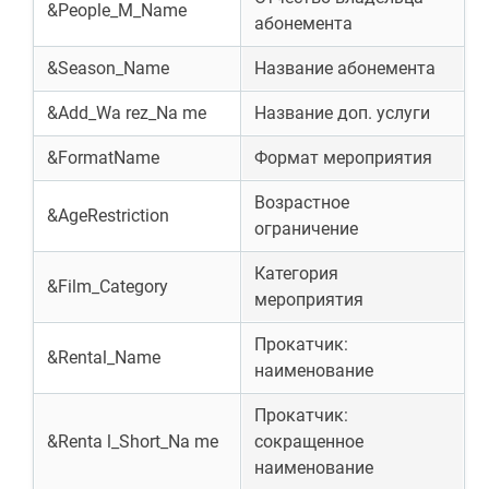
&People_M_Name
абонемента
&Season_Name
Название абонемента
&Add_Wa rez_Na me
Название доп. услуги
&FormatName
Формат мероприятия
Возрастное
&AgeRestriction
ограничение
Категория
&Film_Category
мероприятия
Прокатчик:
&Rental_Name
наименование
Прокатчик:
&Renta l_Short_Na me
сокращенное
наименование