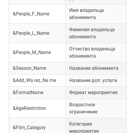
Имя владельца
&People_F_Name
абонемента
Фамилия владельца
&People_L_Name
абонемента
Отчество владельца
&People_M_Name
абонемента
&Season_Name
Название абонемента
&Add_Wa rez_Na me
Название доп. услуги
&FormatName
Формат мероприятия
Возрастное
&AgeRestriction
ограничение
Категория
&Film_Category
мероприятия