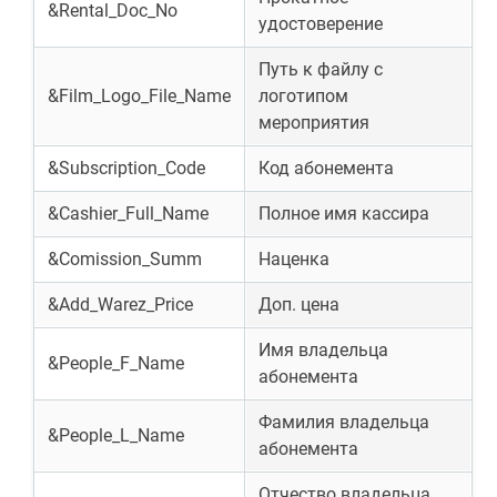
&Rental_Doc_No
удостоверение
Путь к файлу с
&Film_Logo_File_Name
логотипом
мероприятия
&Subscription_Code
Код абонемента
&Cashier_Full_Name
Полное имя кассира
&Comission_Summ
Наценка
&Add_Warez_Price
Доп. цена
Имя владельца
&People_F_Name
абонемента
Фамилия владельца
&People_L_Name
абонемента
Отчество владельца