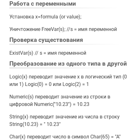
Работа с переменными
Установка x=formula (or value);
Уничтожение FreeVar(s); //s = имя переменной
Проверка существования
ExistVar(s) // s = имя переменной
Преобразование из одного типа в другой
Logic(x) переводит значение x в логический тип (0
или 1) Logic(0) = 0 или Logic(2) = 1
Numeric(s) переводит значение из строки в
цифровой Numeric(''10.23'') = 10.23
String(x) переводит значение из числа в строку
String(10.23) = " 10.23"
Char(x) переводит число в символ Char(65) = "A"