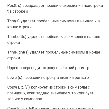
Pos(t, s) возвращает позицию вхождения подстроки
t в строке s
Trim(s) удаляет пробельные символы в начала и в
конце строки
TrimLeft(s) удаляет пробельные символы в начале
строки
TrimRight(s) удаляет пробельные символы в конце
строки
Upper(s) переводит строку в верхний регистр
Lower(s) переводит строку в нижний регистр
Copy(s, x, [y]) копирует из строки s символы с
позиции x, если задано значение y, то копирует
только у символов
CopyTo(s, x, [y]) копирует из строки s символы с