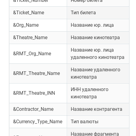
&Ticket_Number
Номер билета
&Ticket_Name
Тип билета
&Org_Name
Название юр. лица
&Theatre_Name
Название кинотеатра
Название юр. лица
&RMT_Org_Name
удаленного кинотеатра
Название удаленного
&RMT_Theatre_Name
кинотеатра
ИНН удаленного
&RMT_Theatre_INN
кинотеатра
&Contractor_Name
Название контрагента
&Currency_Type_Name
Тип валюты
Название фрагмента