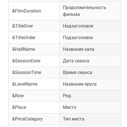
Продолжительность
&FilmDuration
фильма
&TitleOver
Надзаголовок
&TitleUnder
Подзаголовок
&HallName
Название зала
&SessionDate
Дата сеанса
&SessionTime
Время сеанса
&LevelName
Название яруса
&Row
Ряд
&Place
Место
&PriceCategory
Тип места