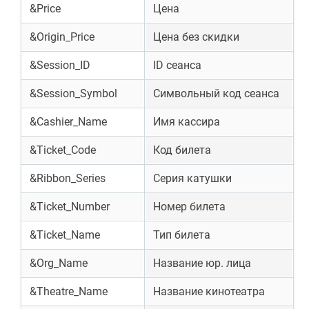
&Price
Цена
&Origin_Price
Цена без скидки
&Session_ID
ID сеанса
&Session_Symbol
Символьный код сеанса
&Cashier_Name
Имя кассира
&Ticket_Code
Код билета
&Ribbon_Series
Серия катушки
&Ticket_Number
Номер билета
&Ticket_Name
Тип билета
&Org_Name
Название юр. лица
&Theatre_Name
Название кинотеатра