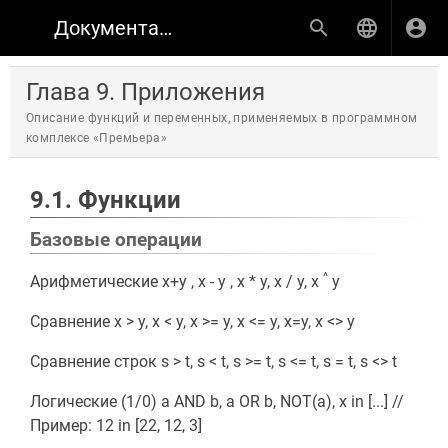
Документация по продуктам КИНОПЛАН
Глава 9. Приложения
Описание функций и переменных, применяемых в программном
комплексе «Премьера»
9.1. Функции
Базовые операции
^
Арифметические x+y , x - y , x * y, x / y, x
у
Сравнение x > y, x < y, x >= y, x <= y, x=y, x <> y
Сравнение строк s > t, s < t, s >= t, s <= t, s = t, s <> t
Логические (1/0) a AND b, a OR b, NOT(a), x in [...] //
Пример: 12 in [22, 12, 3]