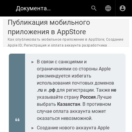
Документация по продуктам КИНОПЛАН
Публикация мобильного
приложения в AppStore
Как опубликовать мобильное приложение в AppStore; Создание
Apple ID; Регистрация и оплата аккаунта разработчика
В связи с санкциями и
ограничениями со стороны Apple
рекомендуется избегать
использования почтовых доменов
.ru
и
.рф
для регистрации. Также
не
указывайте страну
Россия
.
Лучше
выбрать
Казахстан
. В противном
случае оплата аккаунта может
оказаться невозможной.
Создание нового аккаунта Apple