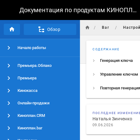
Документация по продуктам КИНОПЛАН
/
/
Bar
Настро
Обзор
Начало работы
СОДЕРЖАНИЕ
Генерация ключа
Премьера.Облако
Управление ключом
Премьера
Повторная генераци
Кинокасса
Онлайн-продажи
ПОСЛЕДНЕЕ ИЗМЕНЕНИ
Киноплан.CRM
Наталья Зинченко
09.06.2026
Киноплан.bar