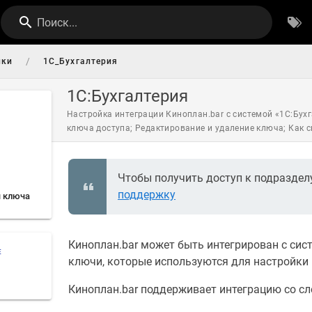
Поиск...
/
йки
1С_Бухгалтерия
1С:Бухгалтерия
Настройка интеграции Киноплан.bar с системой «1С:Бух
ключа доступа; Редактирование и удаление ключа; Как 
Чтобы получить доступ к подразделу
поддержку
я ключа
Киноплан.bar может быть интегрирован с сис
Е
ключи, которые используются для настройки 
Киноплан.bar поддерживает интеграцию со с