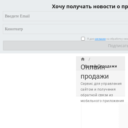
Хочу получать новости о п
Документация по продуктам КИНОПЛАН
Я даю
согласие
на обработку св
/
Онлайн-
Онлайн_продажи
продажи
Сервис для управления
сайтом и получения
обратной связи из
мобильного приложения