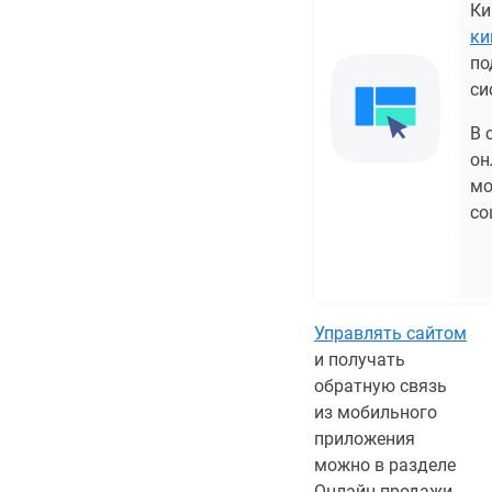
Ки
ки
по
си
В 
он
мо
со
Управлять сайтом
и получать
обратную связь
из мобильного
приложения
можно в разделе
Онлайн-продажи.