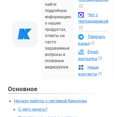
найти
подробную
Чат с
информацию
техподдержкой
о наших
продуктах,
ответы на
Telegram-
часто
канал
задаваемые
Email-
вопросы и
рассылка
полезные
видеоуроки.
Наши
контакты
Основное
Начало работы с системой Киноплан
С чего начать?